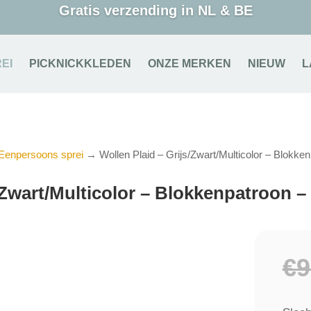
Gratis verzending in NL & BE
EI
PICKNICKKLEDEN
ONZE MERKEN
NIEUW
L
Eenpersoons sprei
→ Wollen Plaid – Grijs/Zwart/Multicolor – Blokk
s/Zwart/Multicolor – Blokkenpatroon 
€
9