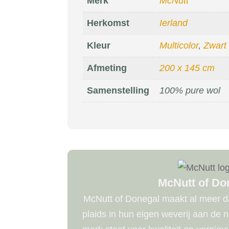
Merk
McNutt
Herkomst
Ierland
Kleur
Multicolor
,
Zwart
Afmeting
200 x 145 cm
Samenstelling
100% pure wol
McNutt of Do
McNutt of Donegal maakt al meer da
plaids in hun eigen weverij aan de 