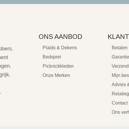
ONS AANBOD
KLANT
Plaids & Dekens
Betalen
bbers.
ment
Bedsprei
Garanti
ngen.
Picknickkleden
Verzend
rijk,
Onze Merken
Mijn bes
Advies &
.
Relatie
Contact
Ons ver