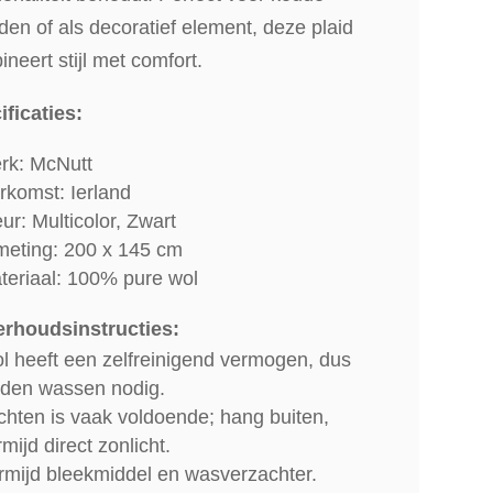
en of als decoratief element, deze plaid
neert stijl met comfort.
ificaties:
rk: McNutt
rkomst: Ierland
ur: Multicolor, Zwart
meting: 200 x 145 cm
teriaal: 100% pure wol
rhoudsinstructies:
l heeft een zelfreinigend vermogen, dus
lden wassen nodig.
chten is vaak voldoende; hang buiten,
mijd direct zonlicht.
rmijd bleekmiddel en wasverzachter.