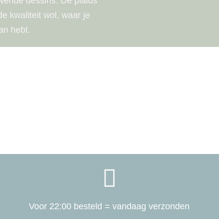
uwende dessins. De plaids
 kwaliteit wol, waar je
an hebt.

Voor 22:00 besteld = vandaag verzonden