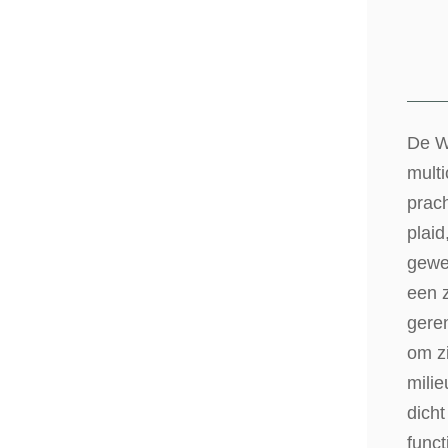
De Wo
multi
prach
plai
gewe
een 
gere
om z
milie
dicht
funct