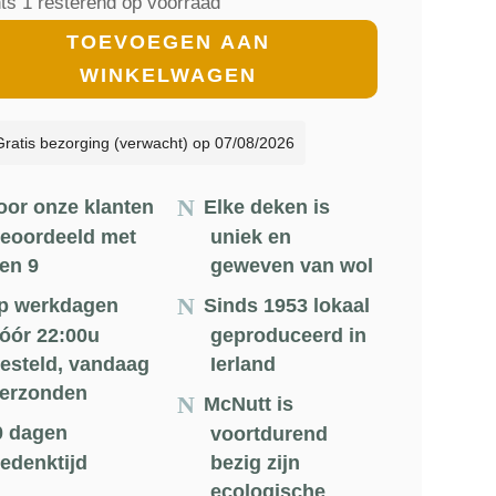
ts 1 resterend op voorraad
€91.00.
€81.90.
en
TOEVOEGEN AAN
WINKELWAGEN
/Zwart/Multicolor
Gratis bezorging (verwacht) op 07/08/2026
kenpatroon
oor onze klanten
Elke deken is
eoordeeld met
uniek en
en 9
geweven van wol
tt
p werkdagen
Sinds 1953 lokaal
145cm
óór 22:00u
geproduceerd in
esteld, vandaag
Ierland
l
erzonden
McNutt is
0 dagen
voortdurend
edenktijd
bezig zijn
ecologische