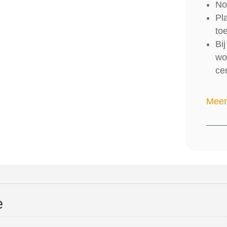
Noo
Pl
to
Bi
wo
cen
Meer
e