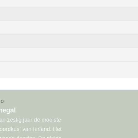
negal
n zestig jaar de mooiste
noordkust van Ierland. Het