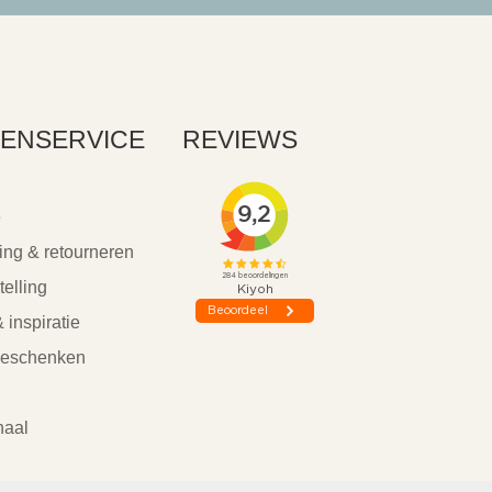
ENSERVICE
REVIEWS
e
ing & retourneren
telling
 inspiratie
geschenken
haal