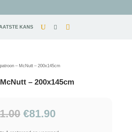
AATSTE KANS
enpatroon – McNutt – 200x145cm
– McNutt – 200x145cm
Oorspronkelijke
Huidige
1.00
€
81.90
prijs
prijs
was:
is: