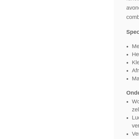
avond
combi
Spec
Me
He
Kle
Af
Ma
Onde
Wo
ze
Lu
ver
Ve