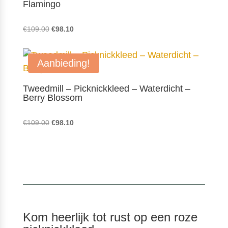
Flamingo
Oorspronkelijke
Huidige
€
109.00
€
98.10
prijs
prijs
was:
is:
Aanbieding!
€109.00.
€98.10.
Tweedmill – Picknickkleed – Waterdicht –
Berry Blossom
Oorspronkelijke
Huidige
€
109.00
€
98.10
prijs
prijs
was:
is:
€109.00.
€98.10.
Kom heerlijk tot rust op een roze