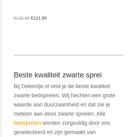
Oorspronkelijke
Huidige
€
135.00
€
121.50
prijs
prijs
was:
is:
€135.00.
€121.50.
Beste kwaliteit zwarte sprei
Bij Dekentje.nl vind je de beste kwaliteit
zwarte bedspreien. Wij hechten een grote
waarde aan duurzaamheid en dat zie je
meteen aan deze zwarte spreien. Alle
bedspreien
worden zorgvuldig door ons
geselecteerd en zijn gemaakt van