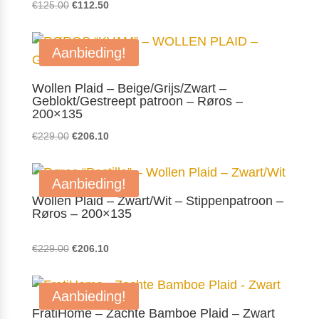
Oorspronkelijke
Huidige
€
125.00
€
112.50
prijs
prijs
was:
is:
Aanbieding!
€125.00.
€112.50.
Wollen Plaid – Beige/Grijs/Zwart –
Geblokt/Gestreept patroon – Røros –
200×135
Oorspronkelijke
Huidige
€
229.00
€
206.10
prijs
prijs
was:
is:
Aanbieding!
€229.00.
€206.10.
Wollen Plaid – Zwart/Wit – Stippenpatroon –
Røros – 200×135
Oorspronkelijke
Huidige
€
229.00
€
206.10
prijs
prijs
was:
is:
Aanbieding!
€229.00.
€206.10.
FratiHome – Zachte Bamboe Plaid – Zwart