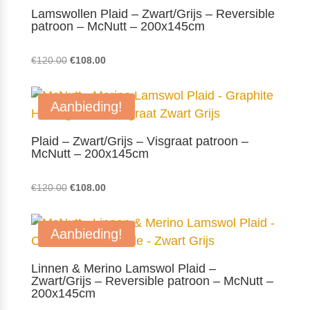
Lamswollen Plaid – Zwart/Grijs – Reversible
patroon – McNutt – 200x145cm
Oorspronkelijke
Huidige
€
120.00
€
108.00
prijs
prijs
was:
is:
Aanbieding!
€120.00.
€108.00.
Plaid – Zwart/Grijs – Visgraat patroon –
McNutt – 200x145cm
Oorspronkelijke
Huidige
€
120.00
€
108.00
prijs
prijs
was:
is:
Aanbieding!
€120.00.
€108.00.
Linnen & Merino Lamswol Plaid –
Zwart/Grijs – Reversible patroon – McNutt –
200x145cm