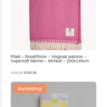
Plaid – Rood/Roze – Visgraat patroon –
Supersoft Merino – McNutt – 200x145cm
Oorspronkelijke
Huidige
€
115.00
€
103.50
prijs
prijs
was:
is:
Aanbieding!
€115.00.
€103.50.