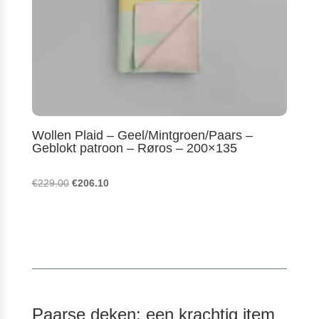
Wollen Plaid – Geel/Mintgroen/Paars –
Geblokt patroon – Røros – 200×135
Oorspronkelijke
Huidige
€
229.00
€
206.10
prijs
prijs
was:
is:
€229.00.
€206.10.
Paarse deken: een krachtig item