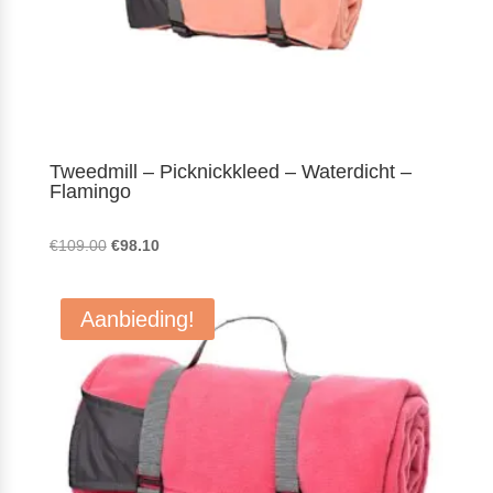
Tweedmill – Picknickkleed – Waterdicht –
Flamingo
Oorspronkelijke
Huidige
€
109.00
€
98.10
prijs
prijs
was:
is:
Aanbieding!
€109.00.
€98.10.