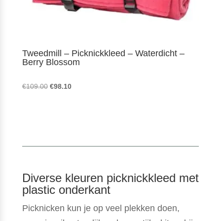
Tweedmill – Picknickkleed – Waterdicht –
Berry Blossom
Oorspronkelijke
Huidige
€
109.00
€
98.10
prijs
prijs
was:
is:
€109.00.
€98.10.
Diverse kleuren picknickkleed met
plastic onderkant
Picknicken kun je op veel plekken doen,