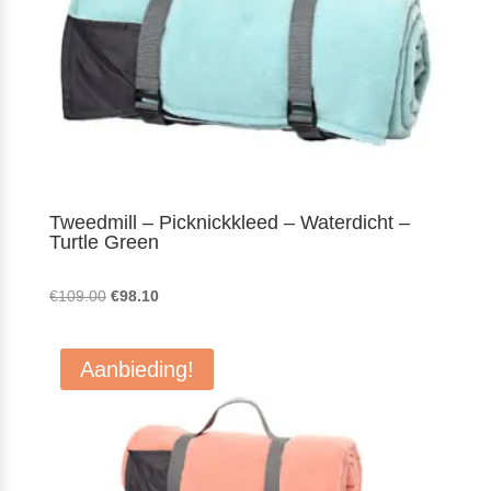
Tweedmill – Picknickkleed – Waterdicht –
Turtle Green
Oorspronkelijke
Huidige
€
109.00
€
98.10
prijs
prijs
was:
is:
Aanbieding!
€109.00.
€98.10.