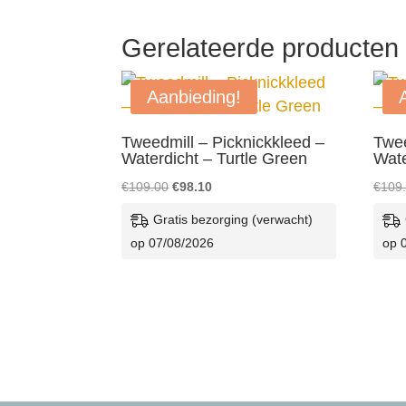
Gerelateerde producten
Aanbieding!
Tweedmill – Picknickkleed –
Twee
Waterdicht – Turtle Green
Wate
Oorspronkelijke
Huidige
€
109.00
€
98.10
€
109
prijs
prijs
Gratis bezorging (verwacht)
was:
is:
op 07/08/2026
op 
€109.00.
€98.10.