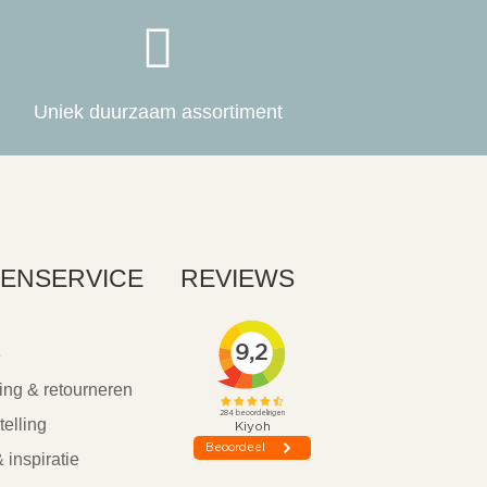

Uniek duurzaam assortiment
ENSERVICE
REVIEWS
e
ing & retourneren
telling
 inspiratie