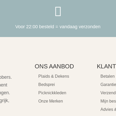

Voor 22:00 besteld = vandaag verzonden
ONS AANBOD
KLANT
Plaids & Dekens
Betalen
bbers.
ment
Bedsprei
Garanti
ngen.
Picknickkleden
Verzend
rijk,
Onze Merken
Mijn bes
Advies &