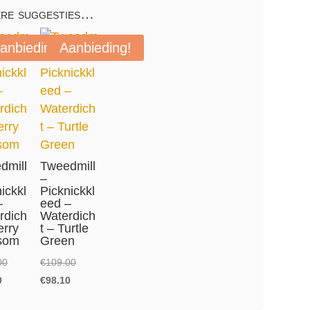
re suggesties…
anbieding!
Aanbieding!
dmill
Tweedmill
–
ickkl
Picknickkl
–
eed –
rdich
Waterdich
erry
t – Turtle
som
Green
Oorspronkelijke
Oorspronkelijke
00
€
109.00
Huidige
prijs
Huidige
prijs
0
€
98.10
prijs
was:
prijs
was: