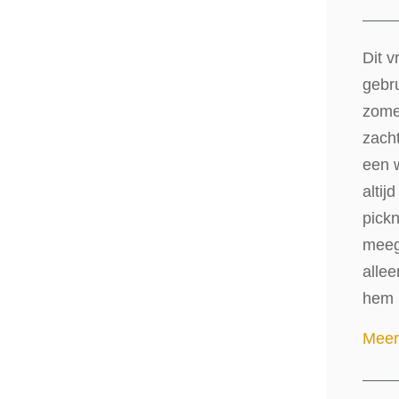
Dit v
gebr
zome
zacht
een w
altij
pick
meeg
allee
hem m
Meer