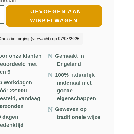
oorraad
€109.00.
€98.10.
mill
TOEVOEGEN AAN
WINKELWAGEN
ickkleed
Gratis bezorging (verwacht) op 07/08/2026
dicht
oor onze klanten
Gemaakt in
ingo
eoordeeld met
Engeland
en 9
l
100% natuurlijk
p werkdagen
materiaal met
óór 22:00u
goede
esteld, vandaag
eigenschappen
erzonden
Geweven op
0 dagen
traditionele wijze
edenktijd