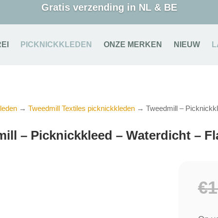
Gratis verzending in NL & BE
EI
PICKNICKKLEDEN
ONZE MERKEN
NIEUW
L
leden
→
Tweedmill Textiles picknickkleden
→ Tweedmill – Picknickkl
ill – Picknickkleed – Waterdicht – F
€
1