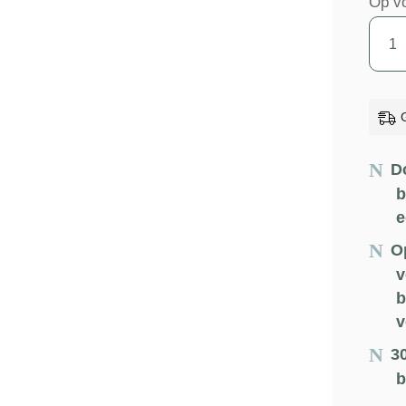
Op v
Tweed
–
Pickn
–
Water
–
D
Flam
b
e
aanta
O
v
b
v
3
b