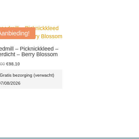
Aanbieding!
dmill – Picknickkleed –
rdicht – Berry Blossom
Oorspronkelijke
Huidige
.00
€
98.10
prijs
prijs
Gratis bezorging (verwacht)
was:
is:
07/08/2026
€109.00.
€98.10.