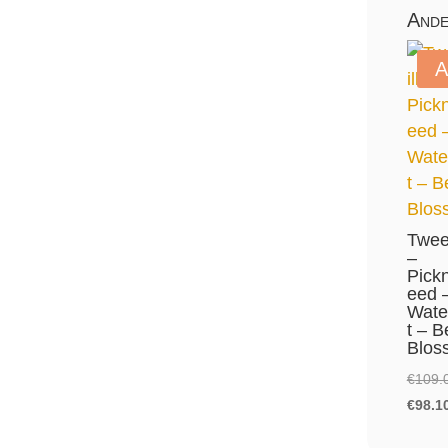
Ande
A
Twee
–
Pickn
eed 
Wate
t – B
Blos
€
109.
€
98.1