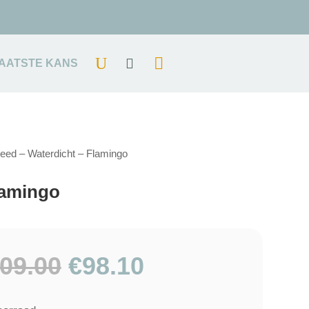
AATSTE KANS
eed – Waterdicht – Flamingo
lamingo
Oorspronkelijke
Huidige
09.00
€
98.10
prijs
prijs
was:
is: