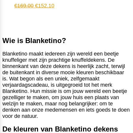
Oorspronkelijke
Huidige
€
169.00
€
152.10
prijs
prijs
was:
is:
€169.00.
€152.10.
Wie is Blanketino?
Blanketino maakt iedereen zijn wereld een beetje
knuffeliger met zijn prachtige knuffeldekens. De
binnenkant van deze dekens is heerlijk zacht, terwijl
de buitenkant in diverse mooie kleuren beschikbaar
is. Wat begon als een uniek, zelfgemaakt
verjaardagscadeau, is uitgegroeid tot het merk
Blanketino. Hun missie is om jouw wereld een beetje
gezelliger te maken, om jouw huis een plaats van
welzijn te maken, maar nog belangrijker: om te
denken aan onze medemensen en iets goeds te doen
voor de natuur.
De kleuren van Blanketino dekens