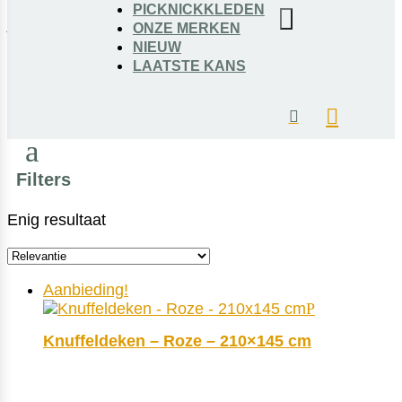
PICKNICKKLEDEN
jouw interieur. Bestel snel jouw favoriet bij
ONZE MERKEN
NIEUW
Dekentje.nl.
LAATSTE KANS
a
Filters
Enig resultaat
Aanbieding!
Knuffeldeken – Roze – 210×145 cm