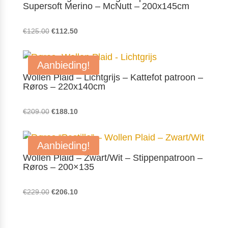
Supersoft Merino – McNutt – 200x145cm
Oorspronkelijke
Huidige
€
125.00
€
112.50
prijs
prijs
was:
is:
Aanbieding!
€125.00.
€112.50.
Wollen Plaid – Lichtgrijs – Kattefot patroon –
Røros – 220x140cm
Oorspronkelijke
Huidige
€
209.00
€
188.10
prijs
prijs
was:
is:
Aanbieding!
€209.00.
€188.10.
Wollen Plaid – Zwart/Wit – Stippenpatroon –
Røros – 200×135
Oorspronkelijke
Huidige
€
229.00
€
206.10
prijs
prijs
was:
is: