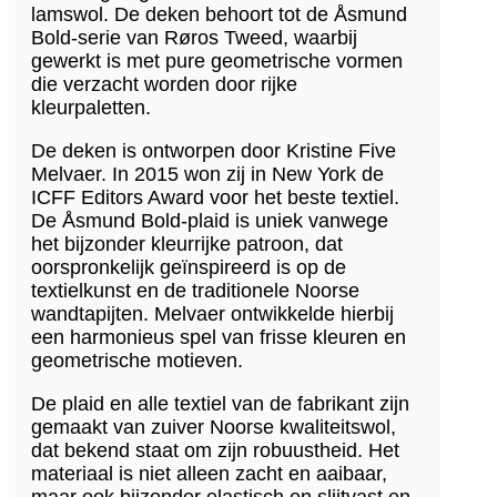
lamswol. De deken behoort tot de Åsmund
Bold-serie van
Røros Tweed,
waarbij
gewerkt is met pure geometrische vormen
die verzacht worden door rijke
kleurpaletten.
De deken is ontworpen door
Kristine Five
Melvaer. In 2015 won zij
in New York de
ICFF Editors Award voor het beste textiel.
De Åsmund Bold-plaid is uniek
vanwege
het bijzonder kleurrijke patroon, dat
oorspronkelijk geïnspireerd is op de
textielkunst en de traditionele Noorse
wandtapijten.
Melvaer ontwikkelde hierbij
een harmonieus spel van frisse kleuren en
geometrische motieven.
De plaid en alle textiel van de fabrikant zijn
gemaakt van zuiver Noorse kwaliteitswol,
dat bekend staat om zijn robuustheid. Het
materiaal is niet alleen zacht en aaibaar,
maar ook bijzonder elastisch en slijtvast en