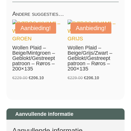
Andere suggesties…
Aanbieding!
Aanbieding!
Wollen Plaid –
Wollen Plaid –
Beige/Mintgroen –
Beige/Grijs/Zwart –
Geblokt/Gestreept
Geblokt/Gestreept
patroon – Røros –
patroon – Røros –
200×135
200×135
Oorspronkelijke
Huidige
Oorspronkelijke
Huidige
€
229.00
€
206.10
€
229.00
€
206.10
prijs
prijs
prijs
prijs
was:
is:
was:
is:
€229.00.
€206.10.
€229.00.
€206.10.
Aanvullende informatie
Aanvullende informatie