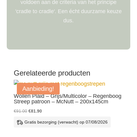
voldoen aan de criteria van het principe
'cradle to cradle'. Een écht duurzame keuze
dus.
Gerelateerde producten
Aanbieding!
Wollen Plaid – Grijs/Multicolor – Regenboog
Streep patroon – McNutt – 200x145cm
Oorspronkelijke
Huidige
€
91.00
€
81.90
prijs
prijs
Gratis bezorging (verwacht) op 07/08/2026
was:
is:
€91.00.
€81.90.