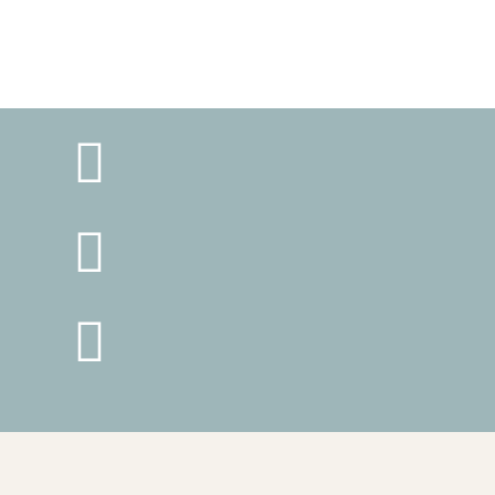


