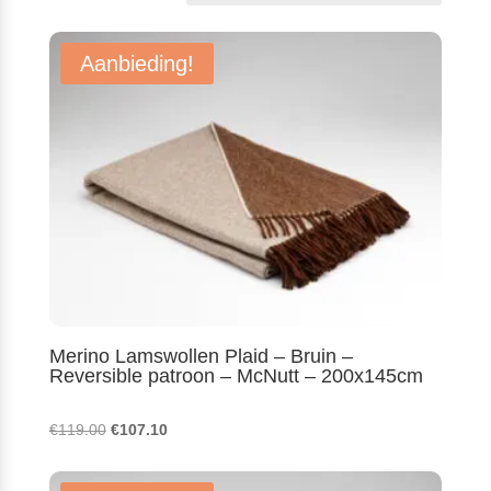
populariteit
Aanbieding!
Merino Lamswollen Plaid – Bruin –
Reversible patroon – McNutt – 200x145cm
Oorspronkelijke
Huidige
€
119.00
€
107.10
prijs
prijs
was:
is: