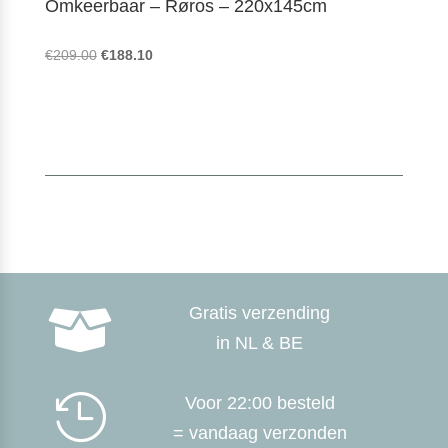
Omkeerbaar – Røros – 220x145cm
Oorspronkelijke
Huidige
€
209.00
€
188.10
prijs
prijs
was:
is:
€209.00.
€188.10.
Gratis verzending

in NL & BE

Voor 22:00 besteld
= vandaag verzonden