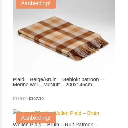
Aanbieding!
€119.00.
€107.10.
Plaid – Beige/Bruin – Geblokt patroon –
Merino wol – McNutt – 200x145cm
Oorspronkelijke
Huidige
€
119.00
€
107.10
prijs
prijs
was:
is:
Aanbieding!
€119.00.
€107.10.
Wollen Plaid – Bruin – Ruit Patroon –