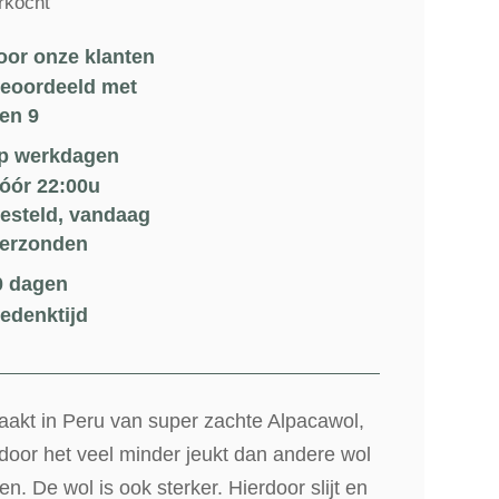
rkocht
€145.00.
€130.00.
oor onze klanten
eoordeeld met
en 9
p werkdagen
óór 22:00u
esteld, vandaag
erzonden
0 dagen
edenktijd
akt in Peru van super zachte Alpacawol,
door het veel minder jeukt dan andere wol
en. De wol is ook sterker. Hierdoor slijt en