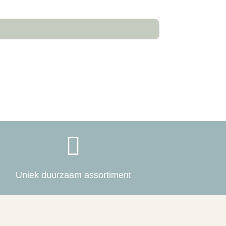

Uniek duurzaam assortiment