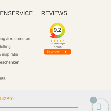
ENSERVICE
REVIEWS
e
ing & retourneren
telling
 inspiratie
geschenken
haal
142B01
0