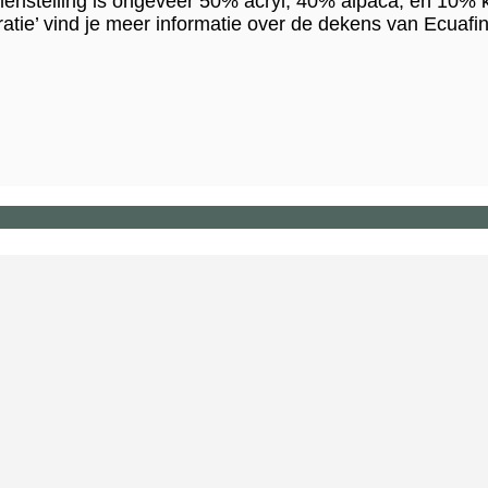
amenstelling is ongeveer 50% acryl, 40% alpaca, en 10% 
atie’ vind je meer informatie over de dekens van Ecuaf