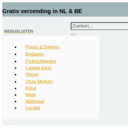
Gratis verzending in NL & BE
Voor 22:00u besteld = vandaag verzonden
MENU
SLUITEN
Plaids & Dekens
Uniek duurzaam assortiment
Bedsprei
Picknickkleden
Start
→
Winkel
→
Bedsprei
→
Wollen sprei
→ Ecuafina – Effen Pla
Laatste kans
Beoordeeld met een 9
Nieuw
Ecuafi
Onze Merken
Kleur
Maat
Materiaal
Locatie