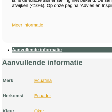
is, is de exacte samenstelling niet bekend. De s
afwijken (<10%). Op onze pagina ‘Advies en Inspir
Meer informatie
Aanvullende informatie
Aanvullende informatie
Merk
Ecuafina
Herkomst
Ecuador
Kleur
Oker