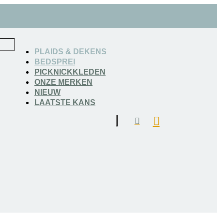
PLAIDS & DEKENS
BEDSPREI
PICKNICKKLEDEN
ONZE MERKEN
NIEUW
LAATSTE KANS
id met Alpacawol – Oker Geel
na – Effen Plaid met Alpacawol – Ok