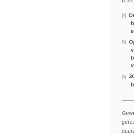
Uitve
D
b
e
O
v
b
v
3
b
Gewe
gere
duur