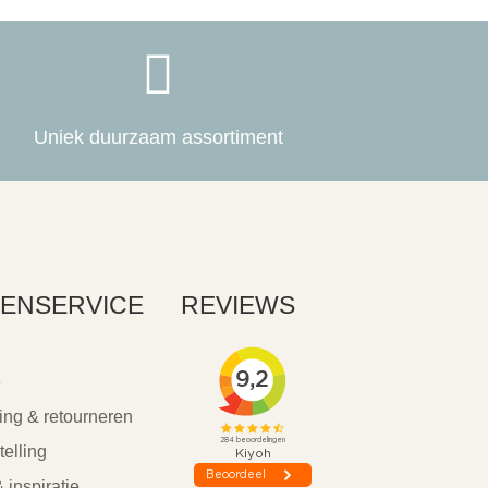

Uniek duurzaam assortiment
ENSERVICE
REVIEWS
e
ing & retourneren
telling
 inspiratie