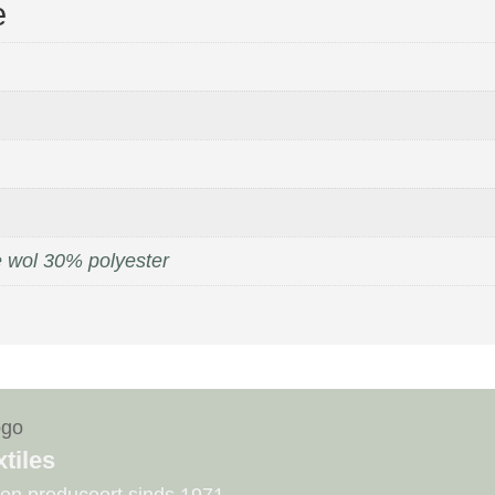
e
 wol 30% polyester
tiles
 en produceert sinds 1971