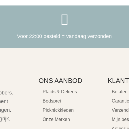

Voor 22:00 besteld = vandaag verzonden
ONS AANBOD
KLANT
Plaids & Dekens
Betalen
bbers.
ment
Bedsprei
Garanti
ngen.
Picknickkleden
Verzend
rijk,
Onze Merken
Mijn bes
Advies &