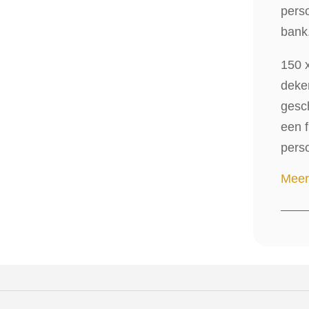
perso
bank
150 x
deken
gesch
een f
pers
Meer