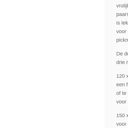
vroli
paar
is le
voor 
pickn
De d
drie 
120 
een 
of te
voor 
150 x
voor