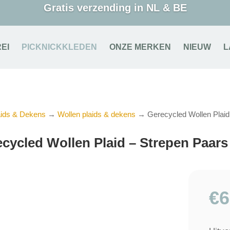
Gratis verzending in NL & BE
EI
PICKNICKKLEDEN
ONZE MERKEN
NIEUW
L
aids & Dekens
→
Wollen plaids & dekens
→ Gerecycled Wollen Plaid 
cycled Wollen Plaid – Strepen Paars
€
6