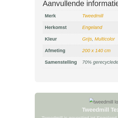
Aanvullende informati
Merk
Tweedmill
Herkomst
Engeland
Kleur
Grijs
,
Multicolor
Afmeting
200 x 140 cm
Samenstelling
70% gerecyclede
Tweedmill Tex
Tweedmill is gevestigd int Engeland