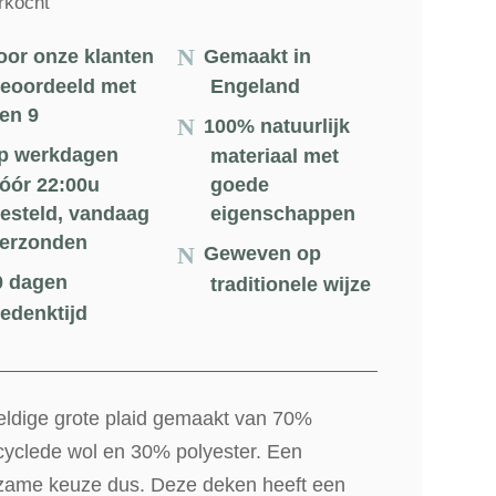
rkocht
oor onze klanten
Gemaakt in
eoordeeld met
Engeland
en 9
100% natuurlijk
p werkdagen
materiaal met
óór 22:00u
goede
esteld, vandaag
eigenschappen
erzonden
Geweven op
0 dagen
traditionele wijze
edenktijd
ldige grote plaid gemaakt van 70%
cyclede wol en 30% polyester. Een
zame keuze dus. Deze deken heeft een