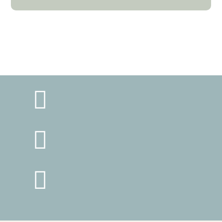


