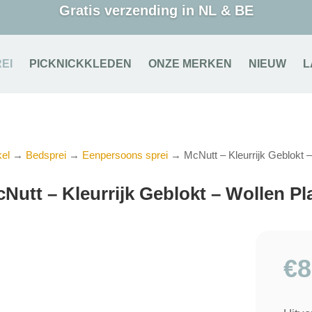
Gratis verzending in NL & BE
EI
PICKNICKKLEDEN
ONZE MERKEN
NIEUW
L
el
→
Bedsprei
→
Eenpersoons sprei
→ McNutt – Kleurrijk Geblokt –
Nutt – Kleurrijk Geblokt – Wollen Pl
€
8