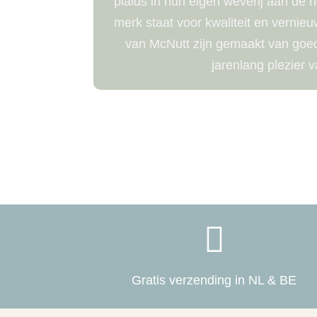
plaids in hun eigen weverij aan de 
merk staat voor kwaliteit en vernie
van McNutt zijn gemaakt van goede
jarenlang plezier v

Gratis verzending in NL & BE