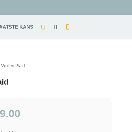
AATSTE KANS
 Wollen Plaid
aid
9.00