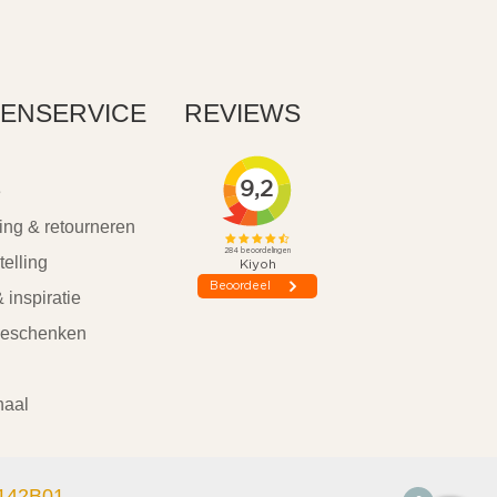
ENSERVICE
REVIEWS
e
ing & retourneren
telling
 inspiratie
geschenken
haal
142B01