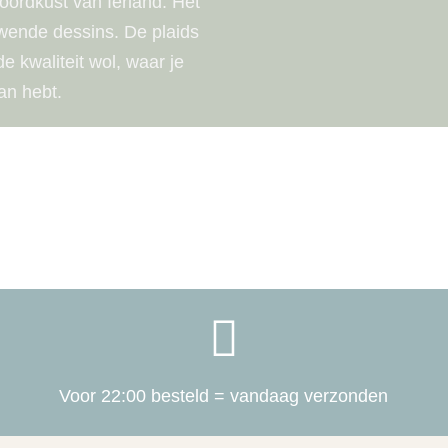
noordkust van Ierland. Het
uwende dessins. De plaids
 kwaliteit wol, waar je
an hebt.

Voor 22:00 besteld = vandaag verzonden