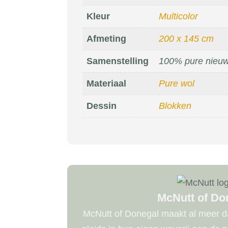
Kleur
Multicolor
Afmeting
200 x 145 cm
Samenstelling
100% pure nieuw
Materiaal
Pure wol
Dessin
Blokken
McNutt of Do
McNutt of Donegal maakt al meer da