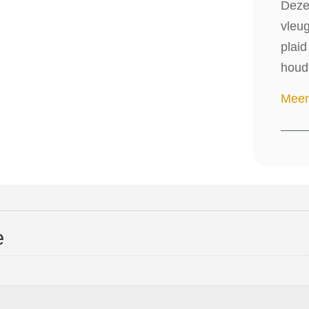
Deze 
vleug
plai
houdt
Meer
e