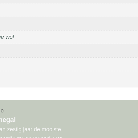
e wol
negal
n zestig jaar de mooiste