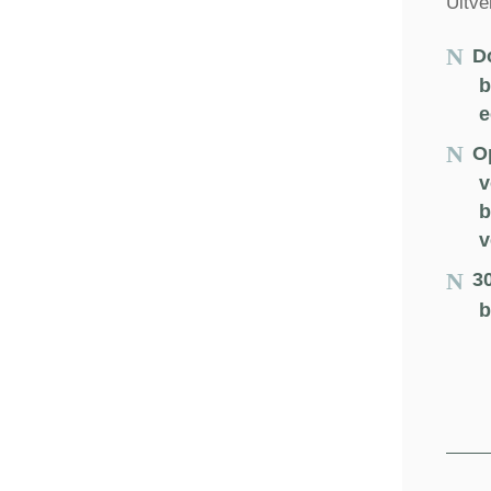
Uitve
D
b
e
O
v
b
v
3
b