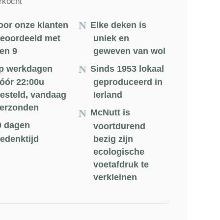
rkocht
oor onze klanten
Elke deken is
eoordeeld met
uniek en
en 9
geweven van wol
p werkdagen
Sinds 1953 lokaal
óór 22:00u
geproduceerd in
esteld, vandaag
Ierland
erzonden
McNutt is
0 dagen
voortdurend
edenktijd
bezig zijn
ecologische
voetafdruk te
verkleinen