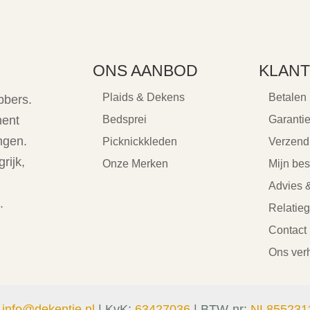
ONS AANBOD
KLANT
Plaids & Dekens
Betalen
bbers.
ment
Bedsprei
Garanti
ngen.
Picknickkleden
Verzend
rijk,
Onze Merken
Mijn bes
Advies &
.
Relatie
Contact
Ons ver
:
info@dekentje.nl
| KvK:
63427036
| BTW-nr:
NL855231