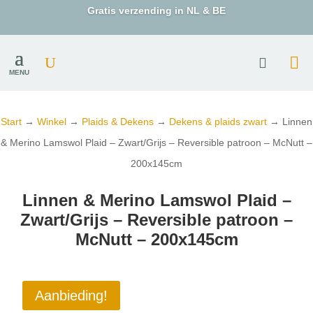
Gratis verzending in NL & BE
MENU
Start
→
Winkel
→
Plaids & Dekens
→
Dekens & plaids zwart
→ Linnen
& Merino Lamswol Plaid – Zwart/Grijs – Reversible patroon – McNutt –
200x145cm
Linnen & Merino Lamswol Plaid –
Zwart/Grijs – Reversible patroon –
McNutt – 200x145cm
Aanbieding!