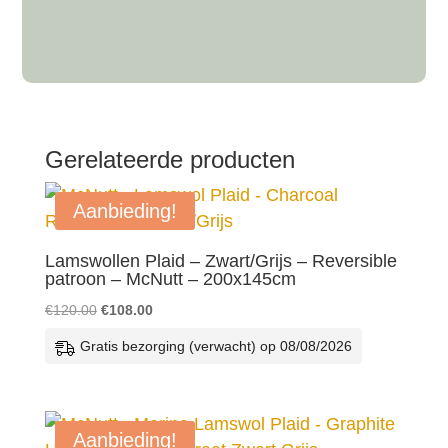
Gerelateerde producten
Aanbieding!
Lamswollen Plaid – Zwart/Grijs – Reversible
patroon – McNutt – 200x145cm
Oorspronkelijke
Huidige
€
120.00
€
108.00
prijs
prijs
Gratis bezorging (verwacht) op 08/08/2026
was:
is:
€120.00.
€108.00.
Aanbieding!