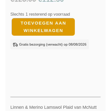
prijs
prijs
was:
is:
Slechts 1 resterend op voorraad
€125.00.
€112.50.
Linnen
TOEVOEGEN AAN
&
WINKELWAGEN
Merino
Lamswol
Gratis bezorging (verwacht) op 08/08/2026
Plaid
-
Zwart/Grijs
-
Reversible
patroon
-
McNutt
Linnen & Merino Lamswol Plaid van McNutt
-