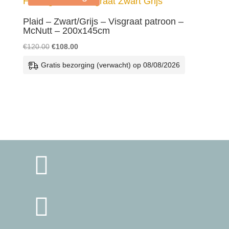
Plaid – Zwart/Grijs – Visgraat patroon –
McNutt – 200x145cm
Oorspronkelijke
Huidige
€
120.00
€
108.00
prijs
prijs
Gratis bezorging (verwacht) op 08/08/2026
was:
is:
€120.00.
€108.00.

