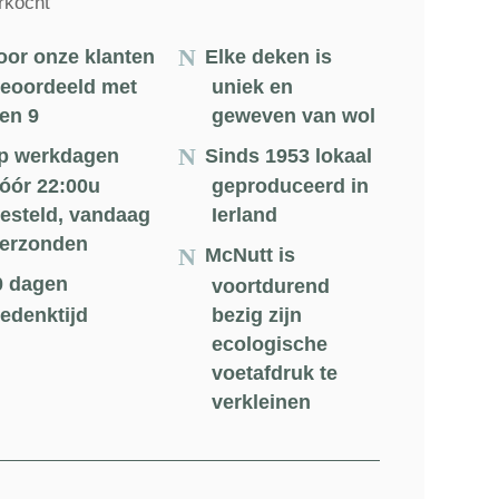
rkocht
oor onze klanten
Elke deken is
eoordeeld met
uniek en
en 9
geweven van wol
p werkdagen
Sinds 1953 lokaal
óór 22:00u
geproduceerd in
esteld, vandaag
Ierland
erzonden
McNutt is
0 dagen
voortdurend
edenktijd
bezig zijn
ecologische
voetafdruk te
verkleinen