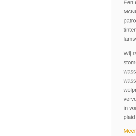
Een e
McNut
patro
tinte
lamsw
Wij 
stome
wasse
wass
wolp
verv
in vo
plaid
Meer