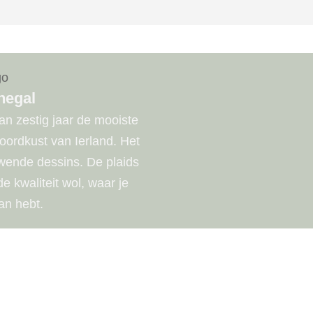
negal
n zestig jaar de mooiste
noordkust van Ierland. Het
uwende dessins. De plaids
 kwaliteit wol, waar je
an hebt.