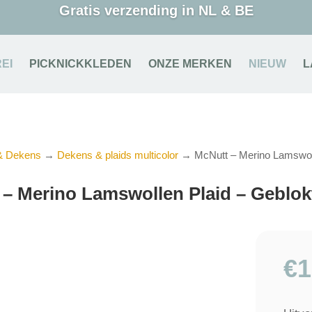
Gratis verzending in NL & BE
EI
PICKNICKKLEDEN
ONZE MERKEN
NIEUW
L
 & Dekens
→
Dekens & plaids multicolor
→ McNutt – Merino Lamswoll
– Merino Lamswollen Plaid – Geblok
€
1