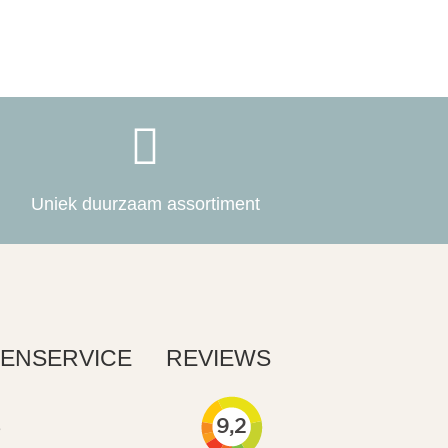

Uniek duurzaam assortiment
ENSERVICE
REVIEWS
e