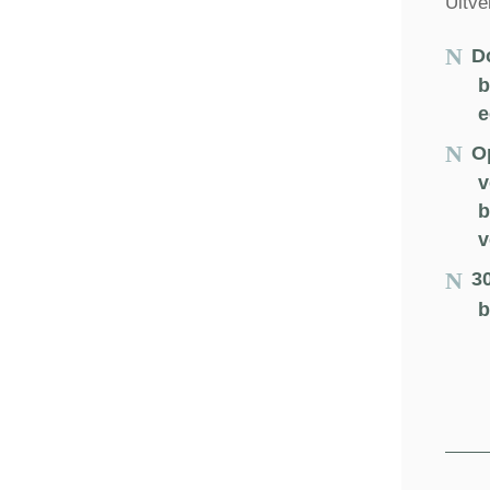
Uitve
D
b
e
O
v
b
v
3
b