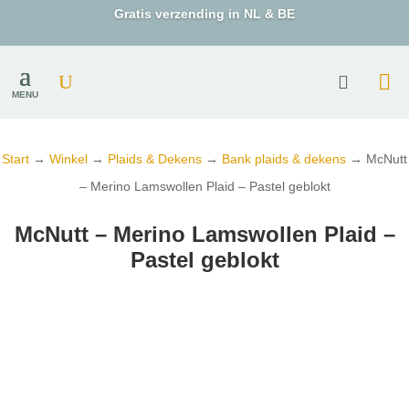
Gratis verzending in NL & BE
MENU
Start
→
Winkel
→
Plaids & Dekens
→
Bank plaids & dekens
→ McNutt
– Merino Lamswollen Plaid – Pastel geblokt
McNutt – Merino Lamswollen Plaid –
Pastel geblokt