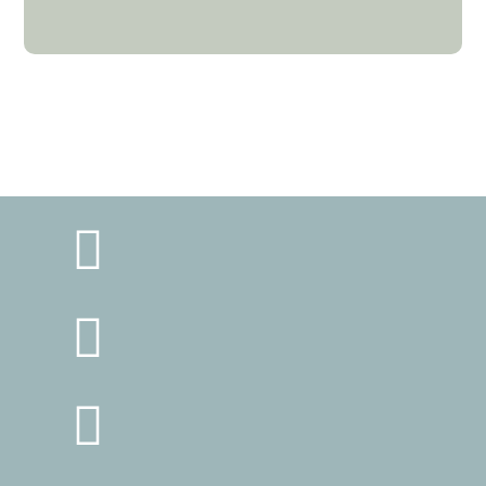


