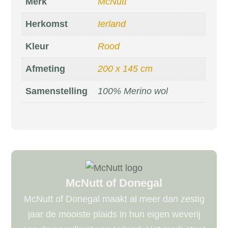
Merk
McNutt
Herkomst
Ierland
Kleur
Rood
Afmeting
200 x 145 cm
Samenstelling
100% Merino wol
McNutt of Donegal
McNutt of Donegal maakt al meer dan zestig
jaar de mooiste plaids in hun eigen weverij