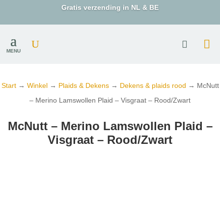
Gratis verzending in NL & BE
MENU
Start
→
Winkel
→
Plaids & Dekens
→
Dekens & plaids rood
→ McNutt
– Merino Lamswollen Plaid – Visgraat – Rood/Zwart
McNutt – Merino Lamswollen Plaid –
Visgraat – Rood/Zwart