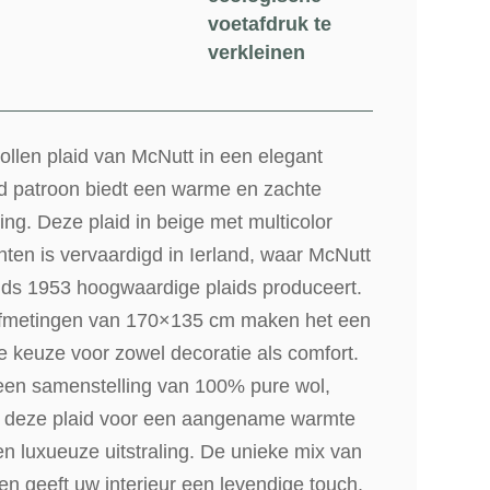
voetafdruk te
verkleinen
llen plaid van McNutt in een elegant
d patroon biedt een warme en zachte
ing. Deze plaid in beige met multicolor
ten is vervaardigd in Ierland, waar McNutt
inds 1953 hoogwaardige plaids produceert.
fmetingen van 170×135 cm maken het een
e keuze voor zowel decoratie als comfort.
een samenstelling van 100% pure wol,
t deze plaid voor een aangename warmte
n luxueuze uitstraling. De unieke mix van
en geeft uw interieur een levendige touch,