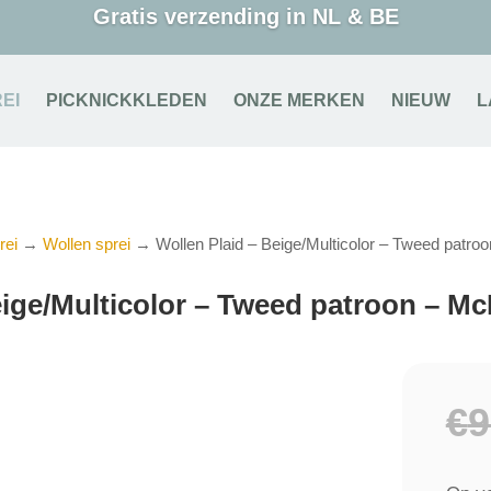
Gratis verzending in NL & BE
EI
PICKNICKKLEDEN
ONZE MERKEN
NIEUW
L
rei
→
Wollen sprei
→ Wollen Plaid – Beige/Multicolor – Tweed patr
eige/Multicolor – Tweed patroon – M
€
9