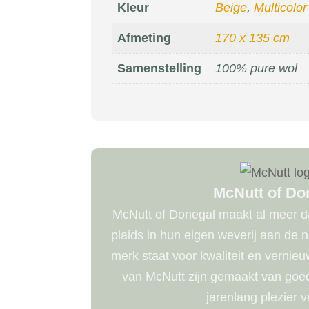
Kleur
Beige
,
Multicolor
Afmeting
170 x 135 cm
Samenstelling
100% pure wol
McNutt of Do
McNutt of Donegal maakt al meer da
plaids in hun eigen weverij aan de 
merk staat voor kwaliteit en vernie
van McNutt zijn gemaakt van goede
jarenlang plezier v