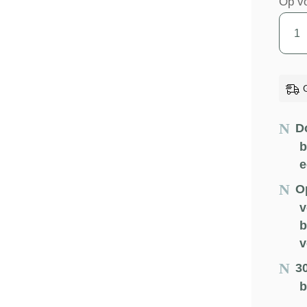
Op v
Woll
Plaid
-
Beige
-
Twee
D
patr
b
e
-
McNu
O
-
v
b
170x
v
aanta
3
b