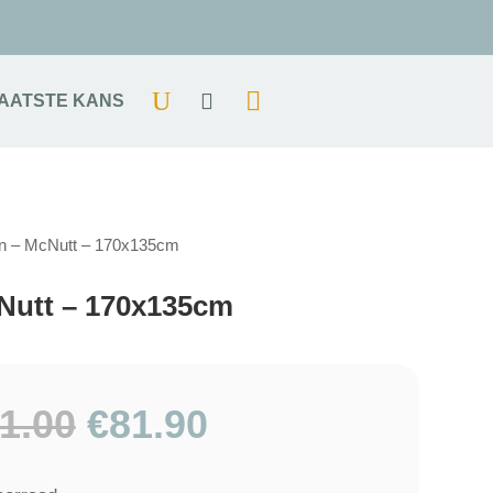
AATSTE KANS
oon – McNutt – 170x135cm
cNutt – 170x135cm
Oorspronkelijke
Huidige
1.00
€
81.90
prijs
prijs
was:
is: