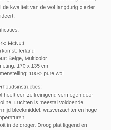
jl de kwaliteit van de wol langdurig plezier
ndeert.
ficaties:
rk: McNutt
rkomst: Ierland
ur: Beige, Multicolor
meting: 170 x 135 cm
menstelling: 100% pure wol
rhoudsinstructies:
l heeft een zelfreinigend vermogen door
noline. Luchten is meestal voldoende.
rmijd bleekmiddel, wasverzachter en hoge
mperaturen.
oit in de droger. Droog plat liggend en