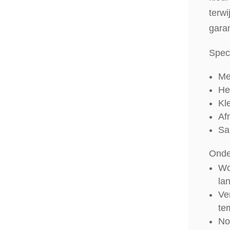
terwi
gara
Speci
Me
He
Kle
Af
Sa
Onde
Wo
la
Ve
te
No