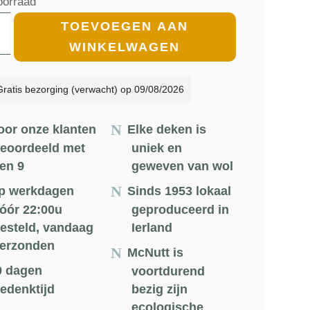
oorraad
€91.00.
€81.90.
en
TOEVOEGEN AAN
WINKELWAGEN
/Multicolor
Gratis bezorging (verwacht) op 09/08/2026
d
oor onze klanten
Elke deken is
oon
eoordeeld met
uniek en
en 9
geweven van wol
tt
p werkdagen
Sinds 1953 lokaal
óór 22:00u
geproduceerd in
esteld, vandaag
Ierland
135cm
erzonden
l
McNutt is
0 dagen
voortdurend
edenktijd
bezig zijn
ecologische