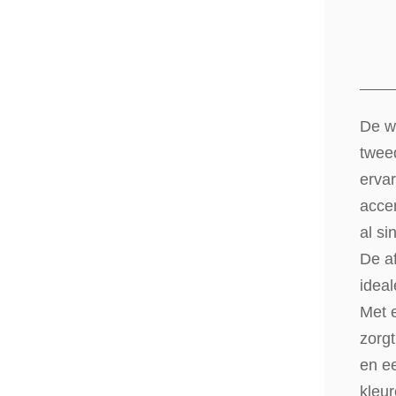
De wo
twee
ervar
accen
al s
De a
ideal
Met 
zorg
en ee
kleur