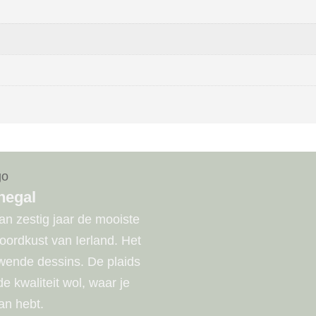
negal
n zestig jaar de mooiste
noordkust van Ierland. Het
uwende dessins. De plaids
 kwaliteit wol, waar je
an hebt.