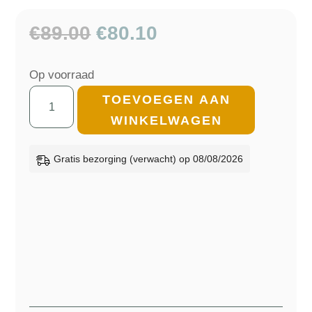
Oorspronkelijke
Huidige
€
89.00
€
80.10
prijs
prijs
was:
is:
Op voorraad
€89.00.
€80.10.
Wollen
TOEVOEGEN AAN
Plaid
WINKELWAGEN
-
Grijs/Wit
Gratis bezorging (verwacht) op 08/08/2026
-
Visgraat
patroon
-
McNutt
-
200x145cm