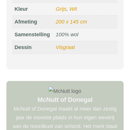
Kleur
Grijs
,
Wit
Afmeting
200 x 145 cm
Samenstelling
100% wol
Dessin
Visgraat
McNutt of Donegal
McNutt of Donegal maakt al meer dan zestig
jaar de mooiste plaids in hun eigen weverij
aan de noordkust van Ierland. Het merk staat