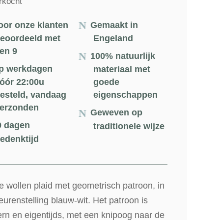
rkocht
€75.00.
€56.25.
oor onze klanten
Gemaakt in
eoordeeld met
Engeland
en 9
100% natuurlijk
p werkdagen
materiaal met
óór 22:00u
goede
esteld, vandaag
eigenschappen
erzonden
Geweven op
0 dagen
traditionele wijze
edenktijd
 wollen plaid met geometrisch patroon, in
eurenstelling blauw-wit. Het patroon is
rn en eigentijds, met een knipoog naar de