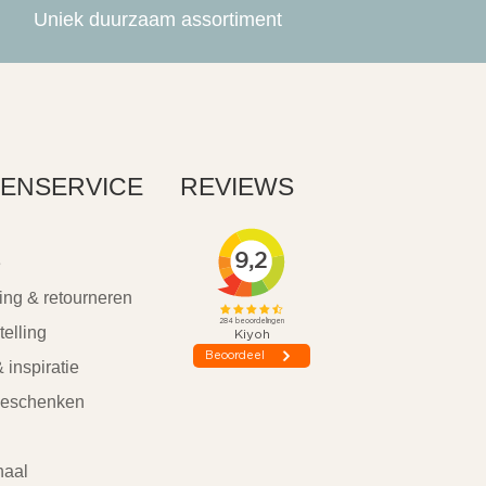
Uniek duurzaam assortiment
ENSERVICE
REVIEWS
e
ing & retourneren
telling
 inspiratie
geschenken
haal