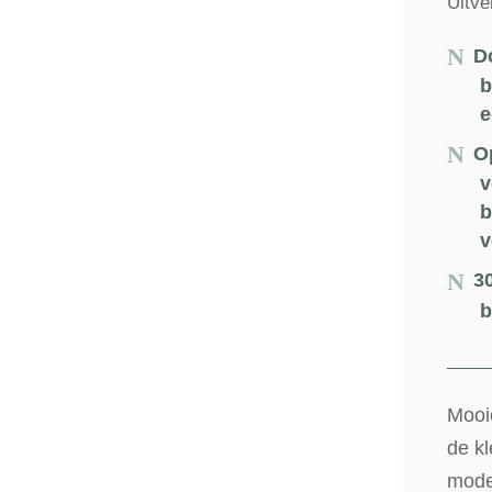
Uitve
D
b
e
O
v
b
v
3
b
Mooie
de kl
mode