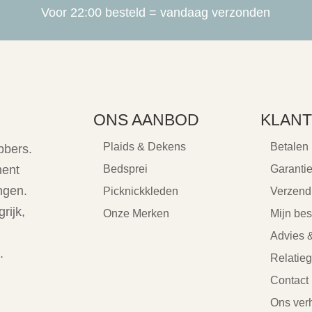
Voor 22:00 besteld = vandaag verzonden
ONS AANBOD
KLANT
Plaids & Dekens
Betalen
bbers.
ment
Bedsprei
Garanti
ngen.
Picknickkleden
Verzend
rijk,
Onze Merken
Mijn bes
Advies &
.
Relatie
Contact
Ons ver