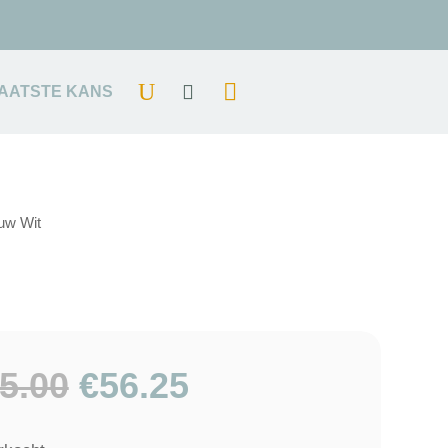
AATSTE KANS
uw Wit
Oorspronkelijke
Huidige
5.00
€
56.25
prijs
prijs
was:
is: