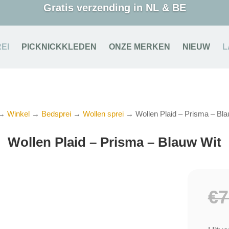
Gratis verzending in NL & BE
EI
PICKNICKKLEDEN
ONZE MERKEN
NIEUW
L
→
Winkel
→
Bedsprei
→
Wollen sprei
→ Wollen Plaid – Prisma – Bla
Wollen Plaid – Prisma – Blauw Wit
€
7