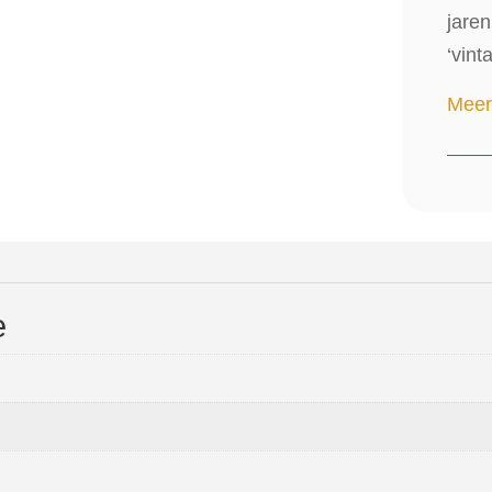
jaren
‘vint
Meer
e