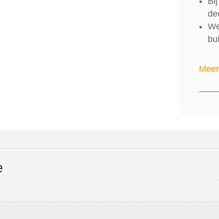
Bi
de
We
bu
Meer
e