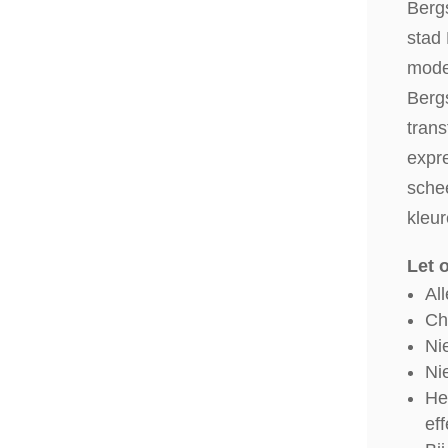
Bergs
stad 
mode
Bergs
trans
expre
schee
kleu
Let 
Al
Ch
Ni
Nie
He
eff