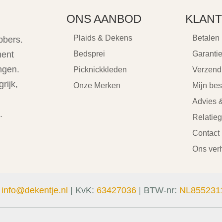
ONS AANBOD
KLANT
Plaids & Dekens
Betalen
bbers.
ment
Bedsprei
Garanti
ngen.
Picknickkleden
Verzend
rijk,
Onze Merken
Mijn bes
Advies &
.
Relatie
Contact
Ons ver
:
info@dekentje.nl
| KvK:
63427036
| BTW-nr:
NL855231