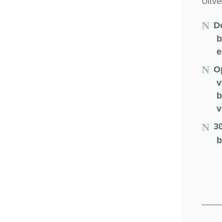
Uitve
D
b
e
O
v
b
v
3
b