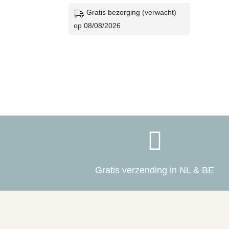
prijs
prijs
Gratis bezorging (verwacht)
was:
is:
op 08/08/2026
€229.00.
€206.10.

Gratis verzending in NL & BE