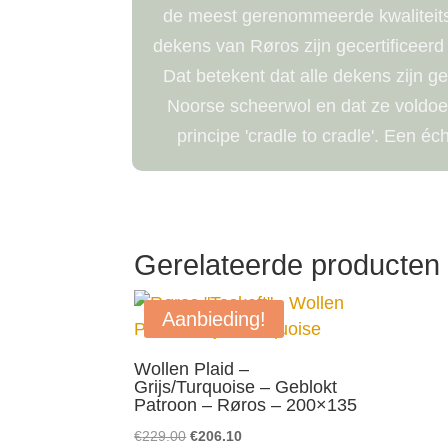
de meest gerenommeerde kwaliteits
dekens van Røros zijn gecertificeerd
Dat betekent dat alle dekens zijn 
Noorse scheerwol en dat ze voldoen
principe 'cradle to cradle'. Een 
Gerelateerde producten
Aanbieding!
Wollen Plaid –
Grijs/Turquoise – Geblokt
Patroon – Røros – 200×135
Oorspronkelijke
Huidige
€
229.00
€
206.10