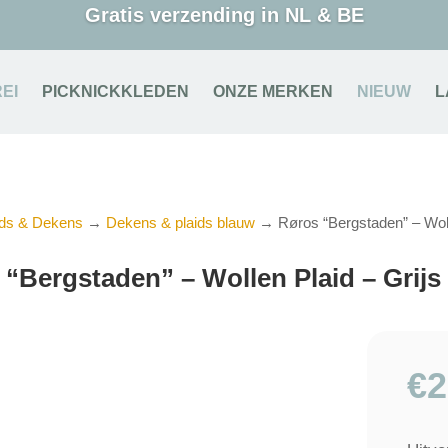
Gratis verzending in NL & BE
EI
PICKNICKKLEDEN
ONZE MERKEN
NIEUW
L
ids & Dekens
→
Dekens & plaids blauw
→ Røros “Bergstaden” – Woll
 “Bergstaden” – Wollen Plaid – Grijs
€
2