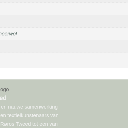
heerwol
ed
e en nauwe samenwerking
n textielkunstenaars van
 Røros Tweed tot een van