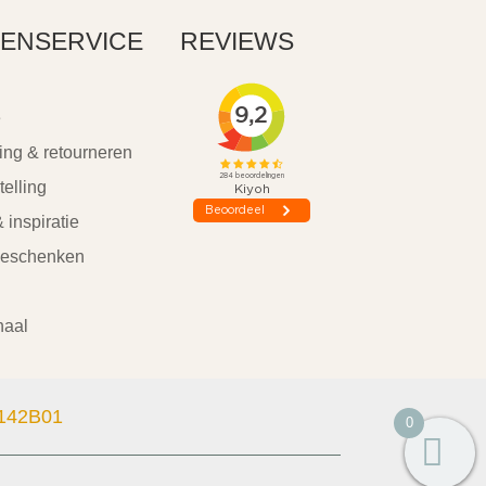
ENSERVICE
REVIEWS
e
ing & retourneren
telling
 inspiratie
geschenken
haal
142B01
0