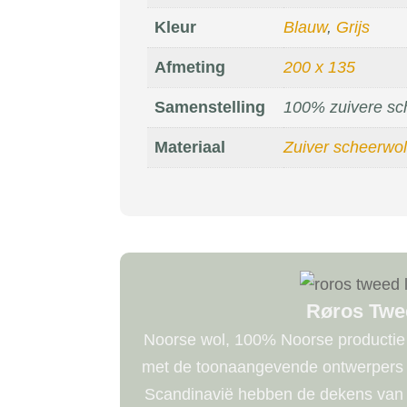
Kleur
Blauw
,
Grijs
Afmeting
200 x 135
Samenstelling
100% zuivere sc
Materiaal
Zuiver scheerwol
Røros Twe
Noorse wol, 100% Noorse producti
met de toonaangevende ontwerpers e
Scandinavië hebben de dekens van