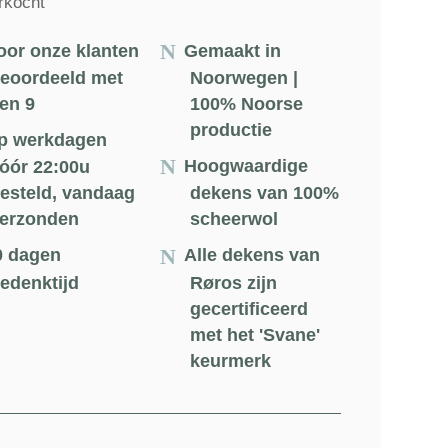
rkocht
oor onze klanten
Gemaakt in
eoordeeld met
Noorwegen |
en 9
100% Noorse
productie
p werkdagen
Hoogwaardige
óór 22:00u
esteld, vandaag
dekens van 100%
erzonden
scheerwol
0 dagen
Alle dekens van
edenktijd
Røros zijn
gecertificeerd
met het 'Svane'
keurmerk