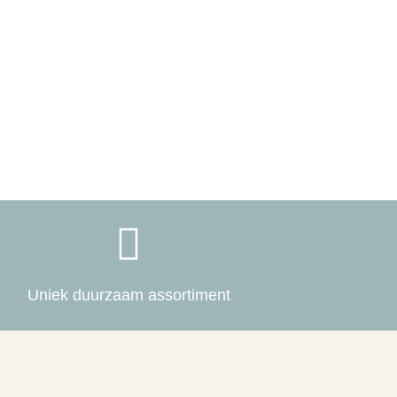

Uniek duurzaam assortiment