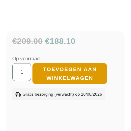
Oorspronkelijke
Huidige
€
209.00
€
188.10
prijs
prijs
was:
is:
Op voorraad
€209.00.
€188.10.
Wollen
TOEVOEGEN AAN
Plaid
WINKELWAGEN
-
Groen
Gratis bezorging (verwacht) op 10/08/2026
-
Effen
-
Røros