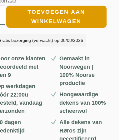
oorraad
€229.00.
€206.10.
en
TOEVOEGEN AAN
WINKELWAGEN
Wit
Gratis bezorging (verwacht) op 08/08/2026
etrisch
oor onze klanten
Gemaakt in
oon
eoordeeld met
Noorwegen |
en 9
100% Noorse
productie
d
p werkdagen
Hoogwaardige
óór 22:00u
esteld, vandaag
dekens van 100%
s
erzonden
scheerwol
0 dagen
Alle dekens van
135
edenktijd
Røros zijn
l
gecertificeerd