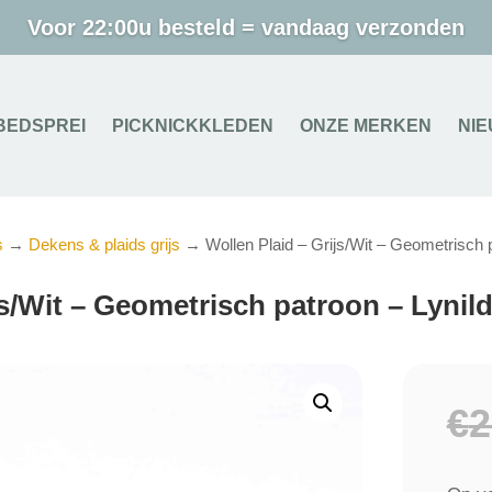
Voor 22:00u besteld = vandaag verzonden
BEDSPREI
PICKNICKKLEDEN
ONZE MERKEN
NI
s
→
Dekens & plaids grijs
→ Wollen Plaid – Grijs/Wit – Geometrisch 
js/Wit – Geometrisch patroon – Lynil
€
2