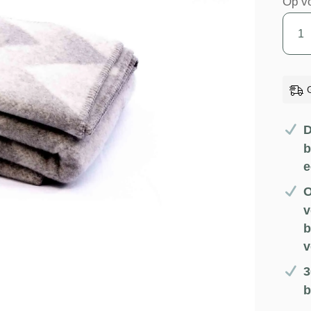
Op v
Woll
Plaid
-
Grijs/
-
Geom
D
patr
b
e
-
Lynil
O
-
v
b
Røro
v
-
3
200x
b
aanta