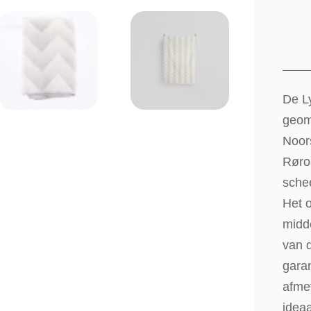
De Ly
geome
Noor
Røro
sche
Het o
midd
van 
gara
afme
idea