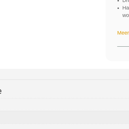
Dr
Ha
wo
Meer
e