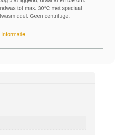
oog plat liggend, draai af en toe om.
ndwas tot max. 30°C met speciaal
lwasmiddel. Geen centrifuge.
 informatie