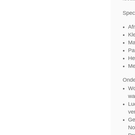
Speci
Af
Kle
Ma
Pa
He
Me
Onde
Wo
wa
Lu
ver
Ge
Noo