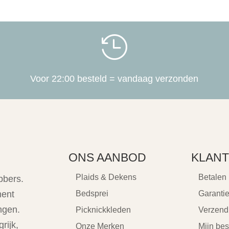

Voor 22:00 besteld = vandaag verzonden
ONS AANBOD
KLANT
Plaids & Dekens
Betalen
bbers.
ment
Bedsprei
Garanti
ngen.
Picknickkleden
Verzend
rijk,
Onze Merken
Mijn bes