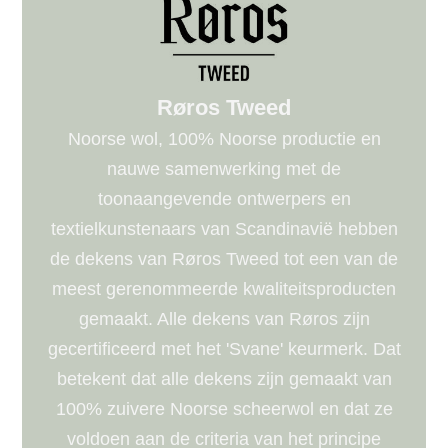
Røros Tweed
Noorse wol, 100% Noorse productie en
nauwe samenwerking met de
toonaangevende ontwerpers en
textielkunstenaars van Scandinavië hebben
de dekens van Røros Tweed tot een van de
meest gerenommeerde kwaliteitsproducten
gemaakt. Alle dekens van Røros zijn
gecertificeerd met het 'Svane' keurmerk. Dat
betekent dat alle dekens zijn gemaakt van
100% zuivere Noorse scheerwol en dat ze
voldoen aan de criteria van het principe