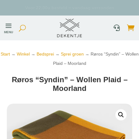
Uniek duurzaam assortiment
MENU
Start
→
Winkel
→
Bedsprei
→
Sprei groen
→ Røros “Syndin” – Wollen
Plaid – Moorland
Røros “Syndin” – Wollen Plaid –
Moorland