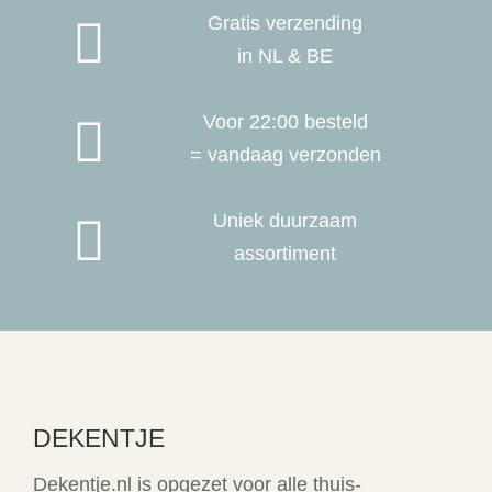
Gratis verzending

in NL & BE
Voor 22:00 besteld

= vandaag verzonden
Uniek duurzaam

assortiment
DEKENTJE
Dekentje.nl is opgezet voor alle thuis-