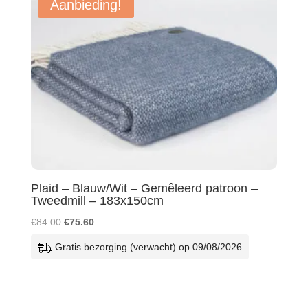
Aanbieding!
Plaid – Blauw/Wit – Gemêleerd patroon –
Tweedmill – 183x150cm
Oorspronkelijke
Huidige
€
84.00
€
75.60
prijs
prijs
Gratis bezorging (verwacht) op 09/08/2026
was:
is:
€84.00.
€75.60.