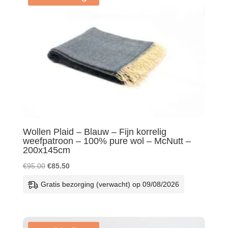
Wollen Plaid – Blauw – Fijn korrelig
weefpatroon – 100% pure wol – McNutt –
200x145cm
Oorspronkelijke
Huidige
€
95.00
€
85.50
prijs
prijs
Gratis bezorging (verwacht) op 09/08/2026
was:
is:
€95.00.
€85.50.