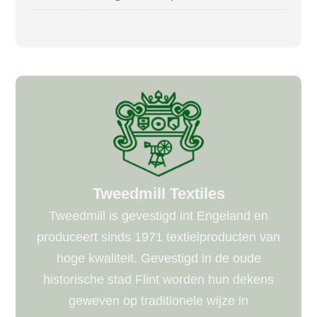
Tweedmill Textiles
Tweedmill is gevestigd int Engeland en
produceert sinds 1971 textielproducten van
hoge kwaliteit. Gevestigd in de oude
historische stad Flint worden hun dekens
geweven op traditionele wijze in