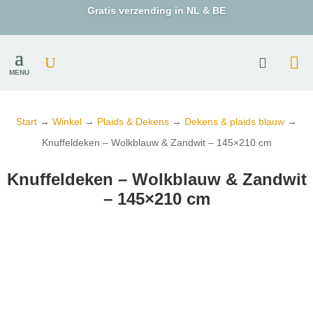
Gratis verzending in NL & BE
MENU
Start
→
Winkel
→
Plaids & Dekens
→
Dekens & plaids blauw
→
Knuffeldeken – Wolkblauw & Zandwit – 145×210 cm
Knuffeldeken – Wolkblauw & Zandwit
– 145×210 cm