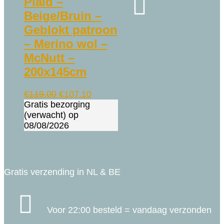

Plaid –
Beige/Bruin –
Geblokt patroon
– Merino wol –
McNutt –
200x145cm
Oorspronkelijke
Huidige
€
119.00
€
107.10
prijs
prijs
Gratis bezorging
was:
is:
(verwacht) op
€119.00.
€107.10.
08/08/2026
Gratis verzending in NL & BE

Voor 22:00 besteld = vandaag verzonden