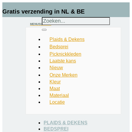
Gratis verzending in NL & BE
MENU
SLUITEN
Voor 22:00u besteld = vandaag verzonden
Plaids & Dekens
Bedsprei
Start
→
Winkel
→
Plaids & Dekens
→
Dekens & plaids groen
→
Uniek duurzaam assortiment
Picknickkleden
McNutt – Wollen Plaid – Geblokt – Bos
Laatste kans
Nieuw
McNutt – Wollen Plaid – Geblokt –
Beoordeeld met een 9
Onze Merken
Bos
Kleur
Maat
Materiaal
Locatie
PLAIDS & DEKENS
BEDSPREI