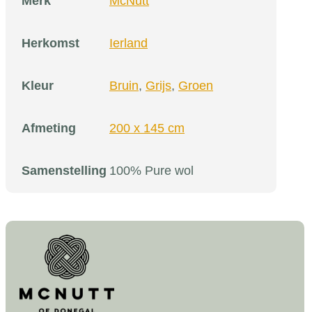
Merk
McNutt
Herkomst
Ierland
Kleur
Bruin
,
Grijs
,
Groen
Afmeting
200 x 145 cm
Samenstelling
100% Pure wol