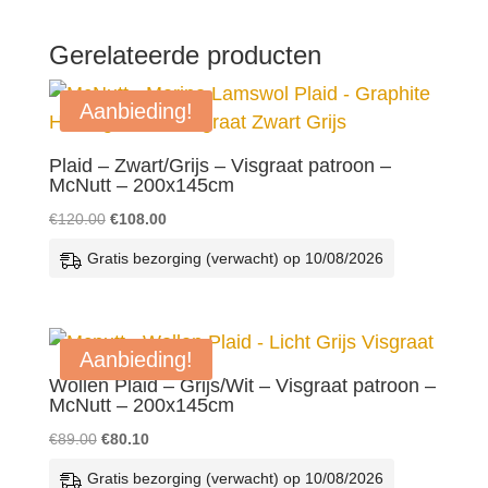
Gerelateerde producten
Aanbieding!
Plaid – Zwart/Grijs – Visgraat patroon –
McNutt – 200x145cm
Oorspronkelijke
Huidige
€
120.00
€
108.00
prijs
prijs
Gratis bezorging (verwacht) op 10/08/2026
was:
is:
€120.00.
€108.00.
Aanbieding!
Wollen Plaid – Grijs/Wit – Visgraat patroon –
McNutt – 200x145cm
Oorspronkelijke
Huidige
€
89.00
€
80.10
prijs
prijs
Gratis bezorging (verwacht) op 10/08/2026