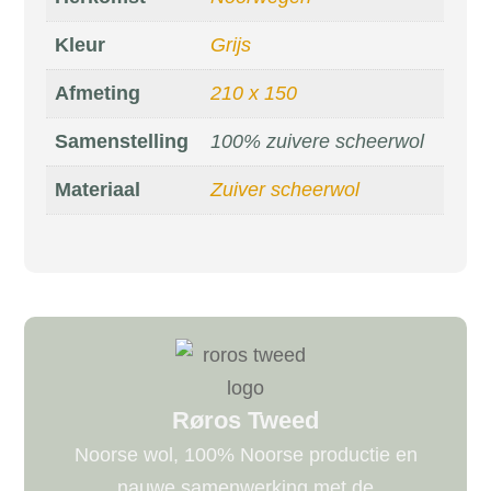
Kleur
Grijs
Afmeting
210 x 150
Samenstelling
100% zuivere scheerwol
Materiaal
Zuiver scheerwol
Røros Tweed
Noorse wol, 100% Noorse productie en
nauwe samenwerking met de