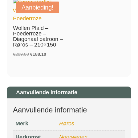
Aanbieding!
Wollen Plaid –
Poederroze –
Diagonaal patroon –
Røros – 210×150
Oorspronkelijke
Huidige
€
209.00
€
188.10
prijs
prijs
was:
is:
€209.00.
€188.10.
Aanvullende informatie
Aanvullende informatie
Merk
Røros
Herkomst
Noorwegen