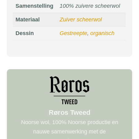
Samenstelling
100% zuivere scheerwol
Materiaal
Zuiver scheerwol
Dessin
Gestreepte
,
organisch
Røros Tweed
Noorse wol, 100% Noorse productie en
nauwe samenwerking met de