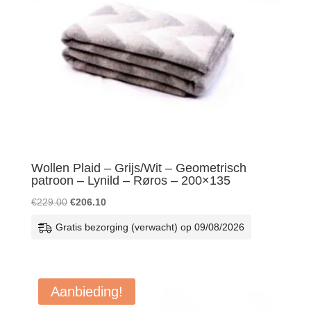
Wollen Plaid – Grijs/Wit – Geometrisch
patroon – Lynild – Røros – 200×135
Oorspronkelijke
Huidige
€
229.00
€
206.10
prijs
prijs
Gratis bezorging (verwacht) op 09/08/2026
was:
is:
€229.00.
€206.10.
Aanbieding!