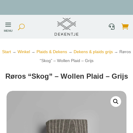
Uniek duurzaam assortiment
MENU
Start
→
Winkel
→
Plaids & Dekens
→
Dekens & plaids grijs
→ Røros
“Skog” – Wollen Plaid – Grijs
Røros “Skog” – Wollen Plaid – Grijs