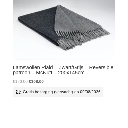
Lamswollen Plaid – Zwart/Grijs – Reversible
patroon – McNutt – 200x145cm
Oorspronkelijke
Huidige
€
120.00
€
108.00
prijs
prijs
Gratis bezorging (verwacht) op 09/08/2026
was:
is:
€120.00.
€108.00.