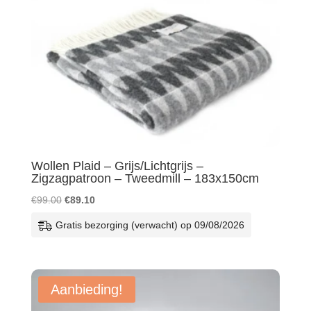
Wollen Plaid – Grijs/Lichtgrijs –
Zigzagpatroon – Tweedmill – 183x150cm
Oorspronkelijke
Huidige
€
99.00
€
89.10
prijs
prijs
Gratis bezorging (verwacht) op 09/08/2026
was:
is:
€99.00.
€89.10.
Aanbieding!